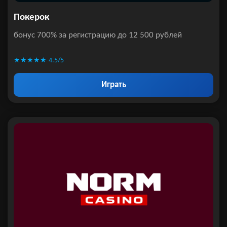
Покерок
бонус 700% за регистрацию до 12 500 рублей
★★★★★
4.5/5
Играть