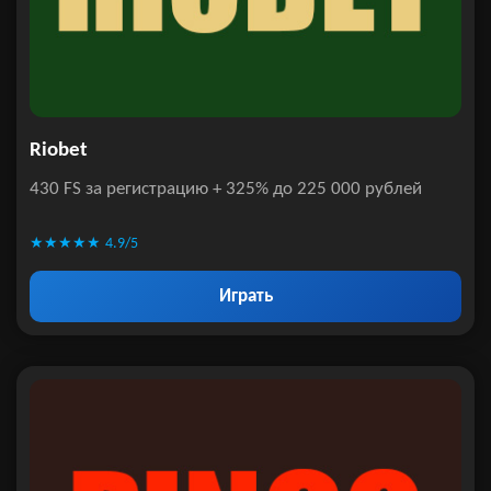
Riobet
430 FS за регистрацию + 325% до 225 000 рублей
★★★★★
4.9/5
Играть