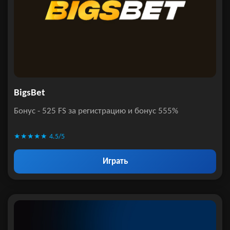
BigsBet
Бонус - 525 FS за регистрацию и бонус 555%
★★★★★
4.5/5
Играть