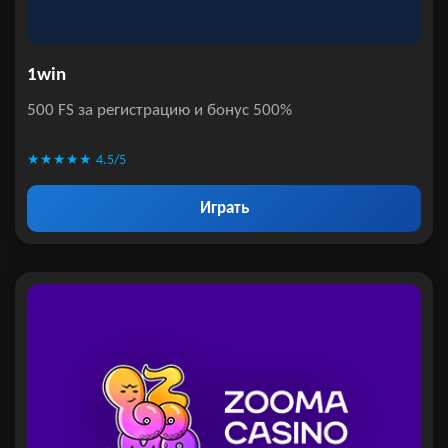
1win
500 FS за регистрацию и бонус 500%
★★★★★
4.5/5
Играть