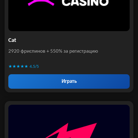
Cat
2920 фриспинов + 550% за регистрацию
★★★★★
4.5/5
Играть