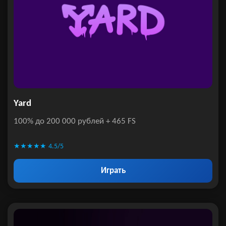
Yard
100% до 200 000 рублей + 465 FS
★★★★★
4.5/5
Играть