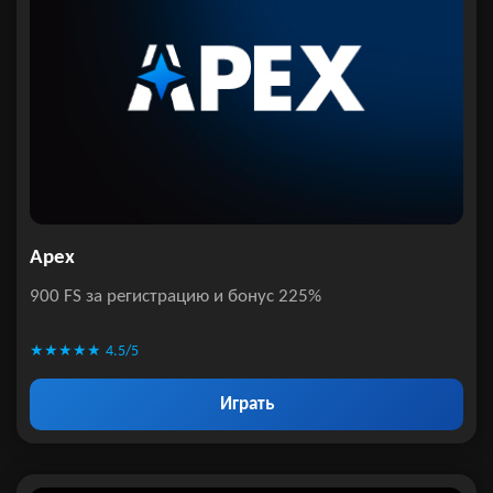
Apex
900 FS за регистрацию и бонус 225%
★★★★★
4.5/5
Играть