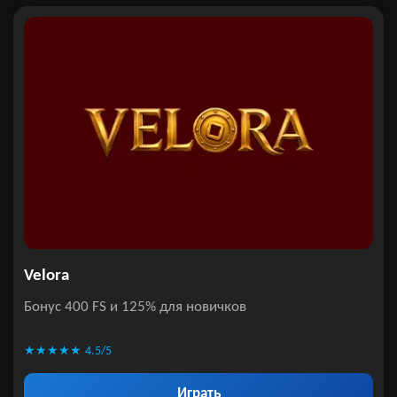
Velora
Бонус 400 FS и 125% для новичков
★★★★★
4.5/5
Играть