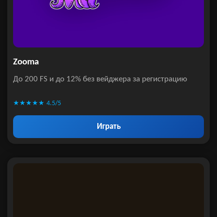
Zooma
До 200 FS и до 12% без вейджера за регистрацию
★★★★★
4.5/5
Играть