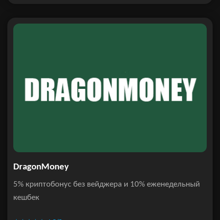
DragonMoney
5% криптобонус без вейджера и 10% еженедельный
кешбек